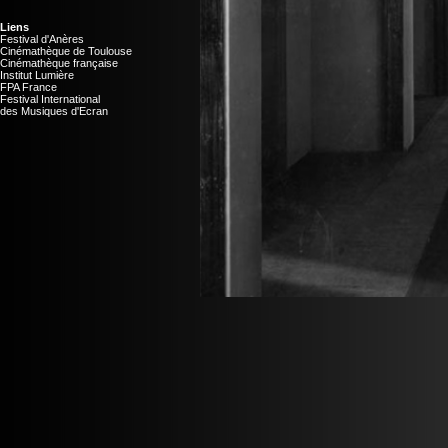
Liens
Festival d'Anères
Cinémathèque de Toulouse
Cinémathèque française
Institut Lumière
FPA France
Festival International
des Musiques d'Ecran