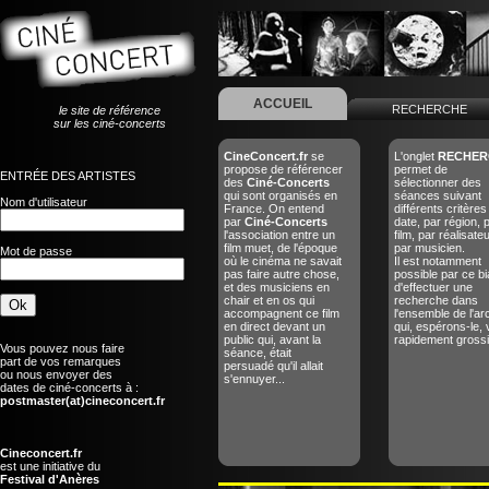
ACCUEIL
RECHERCHE
le site de référence
sur les ciné-concerts
CineConcert.fr
se
L'onglet
RECHER
propose de référencer
permet de
ENTRÉE DES ARTISTES
des
Ciné-Concerts
sélectionner des
qui sont organisés en
séances suivant
Nom d'utilisateur
France. On entend
différents critères
par
Ciné-Concerts
date, par région, 
l'association entre un
film, par réalisate
film muet, de l'époque
par musicien.
Mot de passe
où le cinéma ne savait
Il est notamment
pas faire autre chose,
possible par ce bi
et des musiciens en
d'effectuer une
chair et en os qui
recherche dans
accompagnent ce film
l'ensemble de l'ar
en direct devant un
qui, espérons-le, 
public qui, avant la
rapidement grossir
Vous pouvez nous faire
séance, était
part de vos remarques
persuadé qu'il allait
ou nous envoyer des
s'ennuyer...
dates de ciné-concerts à :
postmaster(at)cineconcert.fr
Cineconcert.fr
est une initiative du
Festival d'Anères