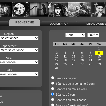
RECHERCHE
L
LOCALISATION
DÉTAIL D'UNE 
Région
Lu
Ma
Me
Je
Ve
Sa
Département
1
3
4
5
6
7
8
10
11
12
13
14
15
Ville
17
18
19
20
21
22
24
25
26
27
28
29
31
Salle
Séances du jour
Séances de la semaine à venir
Séances du mois à venir
Séances à venir
es
Séances du mois passé
es
Séances "pré-Anèriques"