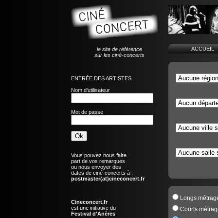
ACCUEI
le site de référence
sur les ciné-concerts
ENTRÉE DES ARTISTES
Nom d'utilisateur
Mot de passe
Vous pouvez nous faire
part de vos remarques
ou nous envoyer des
dates de ciné-concerts à :
postmaster(at)cineconcert.fr
Longs métrag
Cineconcert.fr
est une initiative du
Courts métrag
Festival d'Anères