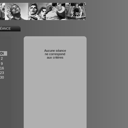
SÉANCE
Aucune séance
Di
ne correspond
aux critères
2
9
16
23
30