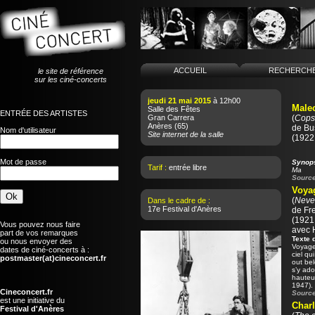
ACCUEIL
RECHERCH
le site de référence
sur les ciné-concerts
jeudi 21 mai 2015
à 12h00
Malec
Salle des Fêtes
ENTRÉE DES ARTISTES
Gran Carrera
(
Cops
Anères
(65)
de
Bu
Nom d'utilisateur
Site internet de la salle
(1922 
Mot de passe
Synop
Tarif :
entrée libre
Ma
Source
Voya
(
Neve
Dans le cadre de :
17e Festival d'Anères
de
Fr
(1921 
Vous pouvez nous faire
avec 
part de vos remarques
Texte 
ou nous envoyer des
Voyage 
dates de ciné-concerts à :
ciel qu
postmaster(at)cineconcert.fr
out bel
s’y ado
hauteur
1947).
Cineconcert.fr
Source
est une initiative du
Charl
Festival d'Anères