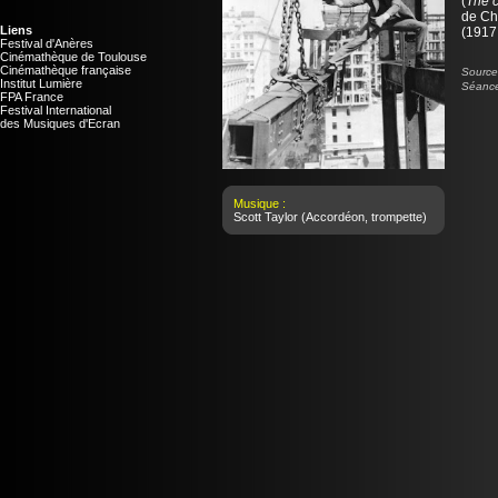
(
The 
de
Ch
Liens
(1917 
Festival d'Anères
Cinémathèque de Toulouse
Cinémathèque française
Source 
Institut Lumière
Séance
FPA France
Festival International
des Musiques d'Ecran
Musique :
Scott Taylor
(Accordéon, trompette)