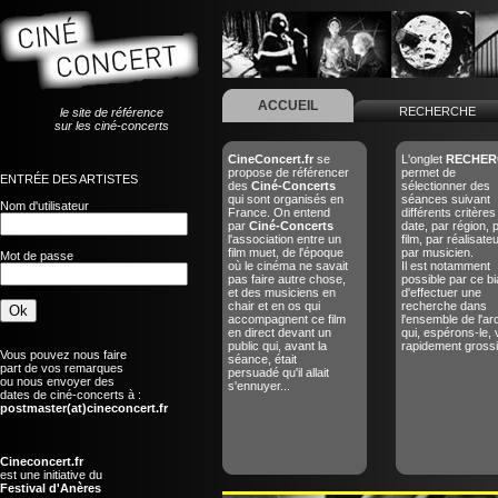
ACCUEIL
RECHERCHE
le site de référence
sur les ciné-concerts
CineConcert.fr
se
L'onglet
RECHER
propose de référencer
permet de
ENTRÉE DES ARTISTES
des
Ciné-Concerts
sélectionner des
qui sont organisés en
séances suivant
Nom d'utilisateur
France. On entend
différents critères
par
Ciné-Concerts
date, par région, 
l'association entre un
film, par réalisate
film muet, de l'époque
par musicien.
Mot de passe
où le cinéma ne savait
Il est notamment
pas faire autre chose,
possible par ce bi
et des musiciens en
d'effectuer une
chair et en os qui
recherche dans
accompagnent ce film
l'ensemble de l'ar
en direct devant un
qui, espérons-le, 
public qui, avant la
rapidement grossir
Vous pouvez nous faire
séance, était
part de vos remarques
persuadé qu'il allait
ou nous envoyer des
s'ennuyer...
dates de ciné-concerts à :
postmaster(at)cineconcert.fr
Cineconcert.fr
est une initiative du
Festival d'Anères