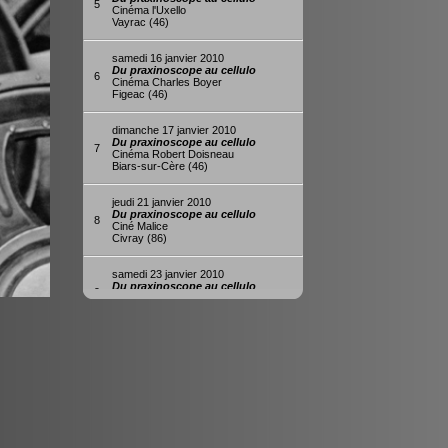
5
Cinéma l'Uxello
Vayrac (46)
samedi 16 janvier 2010
Du praxinoscope au cellulo
6
Cinéma Charles Boyer
Figeac (46)
dimanche 17 janvier 2010
Du praxinoscope au cellulo
7
Cinéma Robert Doisneau
Biars-sur-Cère (46)
jeudi 21 janvier 2010
Du praxinoscope au cellulo
8
Ciné Malice
Civray (86)
samedi 23 janvier 2010
Du praxinoscope au cellulo
9
Cinéma Le Rex
Chauvigny (86)
dimanche 21 février 2010
Du praxinoscope au cellulo
10
Cinéma Jean Gabin
Argenteuil (95)
mardi 23 février 2010
Du praxinoscope au cellulo
11
Cinéma de l'Ysieux