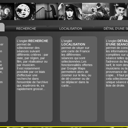
RECHERCHE
LOCALISATION
DÉTAIL D'UNE 
L'onglet
RECHERCHE
L'onglet
L'onglet
DETAI
cer
permet de
LOCALISATION
D'UNE SEANC
sélectionner des
permet de situer sur
permet de consu
en
séances suivant
une carte de France
les informations
différents critères : par
les différentes
complètes sur 
date, par région, par
séances qui sont
séance telles q
n
film, par réalisateur ou
sélectionnées.Les
l'adresse du lieu
ue
par musicien.
fonctionnalités offertes
tarif, le nom des
ait
Il est notamment
par Google Maps
musiciens ou la
e,
possible par ce biais
permettent alors de
provenance de 
d'effectuer une
zoomer sur le lieu, ou
copie... Il faut p
recherche dans
de dé-zoomer ou de
cela sélectionn
lm
l'ensemble de l'archive
se déplacer dans la
unique séance 
qui, espérons-le, va
carte...
liste de droite.
rapidement grossir...