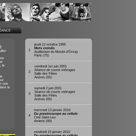
SÉANCE
L
jeudi 12 octobre 1995
E
Mots croisés
1
lter
Auditorium du Musée d'Orsay
Paris (75)
une
ue
, le
vendredi 1er juin 2001
Séance de courts métrages
2
Salle des Fêtes
la
Anères (65)
our
er une
dans la
samedi 2 juin 2001
Séance de courts métrages
3
Salle des Fêtes
Anères (65)
mercredi 13 janvier 2010
Du praxinoscope au cellulo
4
Ciné Saint-Leu
Amiens (80)
vendredi 15 janvier 2010
Du praxinoscope au cellulo