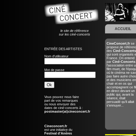
ACCUEIL
le site de référence
sur les ciné-concerts
CineConcert.fr
se
propose de référen
ENTRÉE DES ARTISTES
des
Ciné-Concerts
qui sont organisés 
Nom d'utilisateur
France. On entend
par
Ciné-Concerts
l'association entre u
film muet, de l'époq
Mot de passe
où le cinéma ne sav
pas faire autre chos
et des musiciens en
chair et en os qui
accompagnent ce fi
en direct devant un
public qui, avant la
Vous pouvez nous faire
séance, était
part de vos remarques
persuadé qu'il allait
ou nous envoyer des
s'ennuyer...
dates de ciné-concerts à :
postmaster(at)cineconcert.fr
Cineconcert.fr
est une initiative du
Festival d'Anères