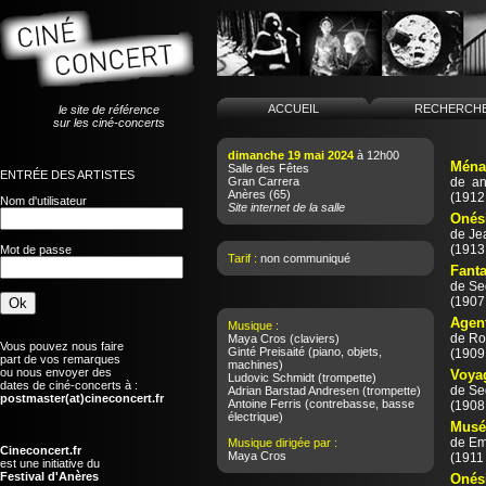
ACCUEIL
RECHERCH
le site de référence
sur les ciné-concerts
dimanche 19 mai 2024
à 12h00
Ména
Salle des Fêtes
ENTRÉE DES ARTISTES
Gran Carrera
de
an
Anères
(65)
(1912 
Nom d'utilisateur
Site internet de la salle
Onés
de
Je
(1913 
Mot de passe
Tarif :
non communiqué
Fanta
de
Se
(1907 
Agent
Musique :
de
Ro
Maya Cros
(claviers)
Vous pouvez nous faire
Ginté Preisaité
(piano, objets,
(1909 
part de vos remarques
machines)
ou nous envoyer des
Voyag
Ludovic Schmidt
(trompette)
dates de ciné-concerts à :
de
Se
Adrian Barstad Andresen
(trompette)
postmaster(at)cineconcert.fr
Antoine Ferris
(contrebasse, basse
(1908 
électrique)
Musée
de
Em
Musique dirigée par :
Cineconcert.fr
Maya Cros
(1911 
est une initiative du
Festival d'Anères
Onési