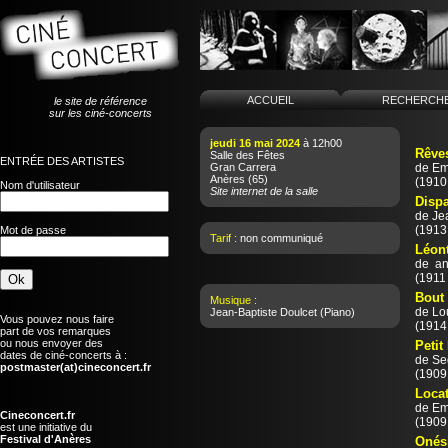
ACCUEIL
RECHERCH
le site de référence
sur les ciné-concerts
jeudi 16 mai 2024
à 12h00
Rêves
Salle des Fêtes
ENTRÉE DES ARTISTES
Gran Carrera
de
Em
Anères
(65)
(1910 
Nom d'utilisateur
Site internet de la salle
Dispa
de
Je
(1913 
Mot de passe
Tarif :
non communiqué
Léont
de
an
(1911 
Bout 
Musique :
de
Lo
Jean-Baptiste Doulcet
(Piano)
Vous pouvez nous faire
(1914 
part de vos remarques
ou nous envoyer des
Petit
dates de ciné-concerts à :
de
Se
postmaster(at)cineconcert.fr
(1909 
Locat
de
Em
Cineconcert.fr
(1909 
est une initiative du
Festival d'Anères
Onés