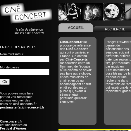
ACCUEIL
RECHERCHE
le site de référence
sur les ciné-concerts
CineConcert.fr
se
L'onglet
RECHER
propose de référencer
permet de
ENTRÉE DES ARTISTES
des
Ciné-Concerts
sélectionner des
qui sont organisés en
séances suivant
Nom d'utilisateur
France. On entend
différents critères
par
Ciné-Concerts
date, par région, 
l'association entre un
film, par réalisate
film muet, de l'époque
par musicien.
Mot de passe
où le cinéma ne savait
Il est notamment
pas faire autre chose,
possible par ce bi
et des musiciens en
d'effectuer une
chair et en os qui
recherche dans
accompagnent ce film
l'ensemble de l'ar
en direct devant un
qui, espérons-le, 
public qui, avant la
rapidement grossir
Vous pouvez nous faire
séance, était
part de vos remarques
persuadé qu'il allait
ou nous envoyer des
s'ennuyer...
dates de ciné-concerts à :
postmaster(at)cineconcert.fr
Cineconcert.fr
est une initiative du
Festival d'Anères