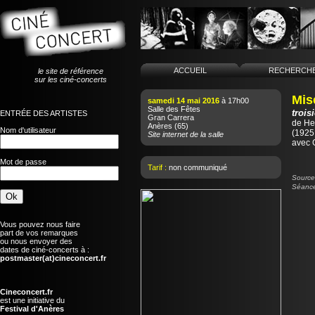
ACCUEIL
RECHERCH
le site de référence
sur les ciné-concerts
Mis
samedi 14 mai 2016
à 17h00
Salle des Fêtes
trois
ENTRÉE DES ARTISTES
Gran Carrera
de
He
Anères
(65)
Nom d'utilisateur
(1925 
Site internet de la salle
avec 
Mot de passe
Tarif :
non communiqué
Source 
Séance
Vous pouvez nous faire
part de vos remarques
ou nous envoyer des
dates de ciné-concerts à :
postmaster(at)cineconcert.fr
Cineconcert.fr
est une initiative du
Festival d'Anères