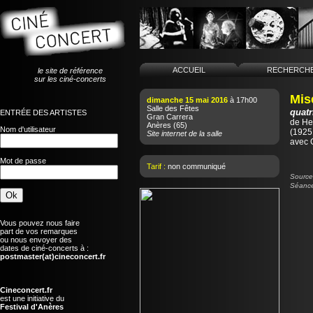
ACCUEIL
RECHERCH
le site de référence
sur les ciné-concerts
Mis
dimanche 15 mai 2016
à 17h00
Salle des Fêtes
quatr
ENTRÉE DES ARTISTES
Gran Carrera
de
He
Anères
(65)
Nom d'utilisateur
(1925 
Site internet de la salle
avec 
Mot de passe
Tarif :
non communiqué
Source 
Séance
Vous pouvez nous faire
part de vos remarques
ou nous envoyer des
dates de ciné-concerts à :
postmaster(at)cineconcert.fr
Cineconcert.fr
est une initiative du
Festival d'Anères