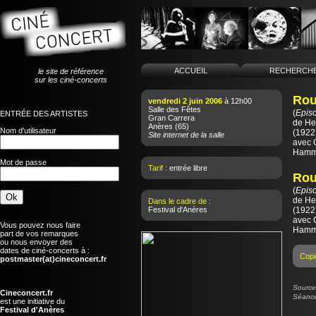
ACCUEIL
RECHERCH
le site de référence
sur les ciné-concerts
Rou
vendredi 2 juin 2006
à 12h00
Salle des Fêtes
(
Episo
ENTRÉE DES ARTISTES
Gran Carrera
de
He
Anères
(65)
Nom d'utilisateur
(1922 
Site internet de la salle
avec 
Ham
Mot de passe
Tarif :
entrée libre
Rou
(
Episo
de
He
Dans le cadre de :
Festival d'Anères
(1922 
avec 
Vous pouvez nous faire
Ham
part de vos remarques
ou nous envoyer des
dates de ciné-concerts à :
Copi
postmaster(at)cineconcert.fr
Source 
Cineconcert.fr
Séance
est une initiative du
Festival d'Anères