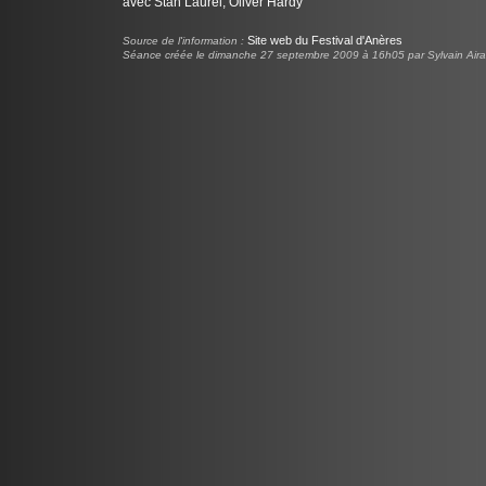
avec Stan Laurel, Oliver Hardy
Site web du Festival d'Anères
Source de l'information :
Séance créée le dimanche 27 septembre 2009 à 16h05 par Sylvain Aira