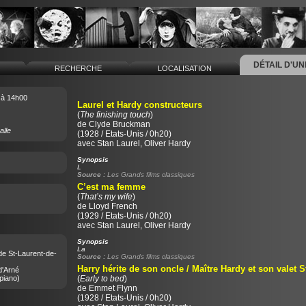
DÉTAIL D'U
L
RECHERCHE
LOCALISATION
à 14h00
Laurel et Hardy constructeurs
(
The finishing touch
)
de
Clyde Bruckman
alle
(1928 / Etats-Unis / 0h20)
avec Stan Laurel, Oliver Hardy
Synopsis
L
Source :
Les Grands films classiques
C’est ma femme
(
That’s my wife
)
de
Lloyd French
(1929 / Etats-Unis / 0h20)
avec Stan Laurel, Oliver Hardy
Synopsis
La
de St-Laurent-de-
Source :
Les Grands films classiques
Harry hérite de son oncle / Maître Hardy et son valet S
d'Arné
piano)
(
Early to bed
)
de
Emmet Flynn
(1928 / Etats-Unis / 0h20)