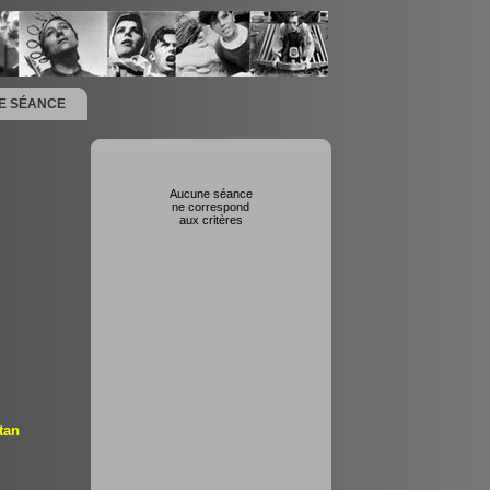
NE SÉANCE
Aucune séance
ne correspond
aux critères
tan