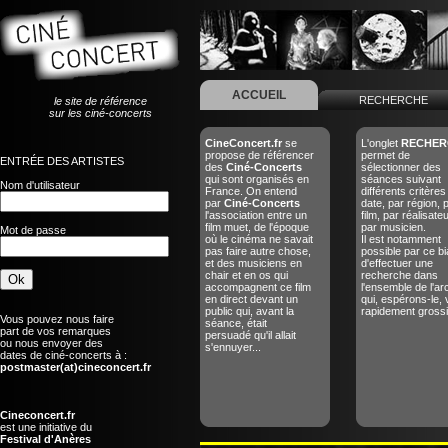
ACCUEIL
RECHERCHE
le site de référence
sur les ciné-concerts
CineConcert.fr
se
L'onglet
RECHER
propose de référencer
permet de
ENTRÉE DES ARTISTES
des
Ciné-Concerts
sélectionner des
qui sont organisés en
séances suivant
Nom d'utilisateur
France. On entend
différents critères
par
Ciné-Concerts
date, par région, 
l'association entre un
film, par réalisate
film muet, de l'époque
par musicien.
Mot de passe
où le cinéma ne savait
Il est notamment
pas faire autre chose,
possible par ce bi
et des musiciens en
d'effectuer une
chair et en os qui
recherche dans
accompagnent ce film
l'ensemble de l'ar
en direct devant un
qui, espérons-le, 
public qui, avant la
rapidement grossir
Vous pouvez nous faire
séance, était
part de vos remarques
persuadé qu'il allait
ou nous envoyer des
s'ennuyer...
dates de ciné-concerts à :
postmaster(at)cineconcert.fr
Cineconcert.fr
est une initiative du
Festival d'Anères