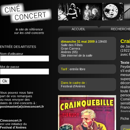
ACCUEIL
RECHERCH
le site de référence
sur les ciné-concerts
Cra
dimanche 31 mai 2009
à 19h00
Salle des Fêtes
de
Ja
ENTRÉE DES ARTISTES
Gran Carrera
(1922 
Anères
(65)
Nom d'utilisateur
avec 
Site internet de la salle
Texte
Feyder
Mot de passe
Tarif :
entrée libre
s'il e
mesure
super
Dans le cadre de :
décors
Festival d'Anères
réali
toute 
Vous pouvez nous faire
perso
part de vos remarques
Coméd
ou nous envoyer des
dates de ciné-concerts à :
sensib
postmaster(at)cineconcert.fr
France
Source
Fiche
Cineconcert.fr
est une initiative du
Festival d'Anères
Copi