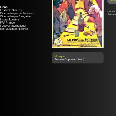
Liens
Festival d'Anères
Source 
Cinémathèque de Toulouse
Séance
Cinémathèque française
Institut Lumière
FPA France
Festival International
des Musiques d'Ecran
Musique :
Antonio Coppola
(piano)