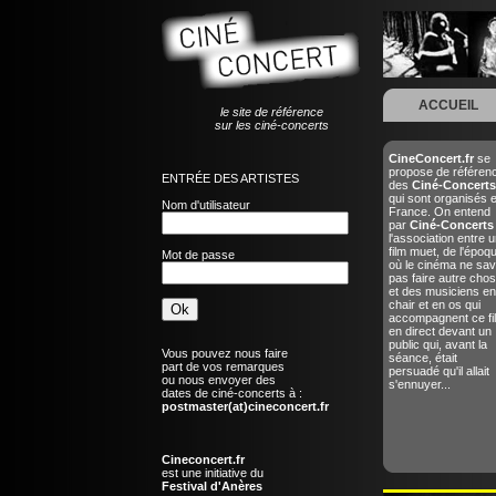
ACCUEIL
le site de référence
sur les ciné-concerts
CineConcert.fr
se
propose de référen
ENTRÉE DES ARTISTES
des
Ciné-Concerts
qui sont organisés 
Nom d'utilisateur
France. On entend
par
Ciné-Concerts
l'association entre u
film muet, de l'époq
Mot de passe
où le cinéma ne sav
pas faire autre chos
et des musiciens en
chair et en os qui
accompagnent ce fi
en direct devant un
public qui, avant la
Vous pouvez nous faire
séance, était
part de vos remarques
persuadé qu'il allait
ou nous envoyer des
s'ennuyer...
dates de ciné-concerts à :
postmaster(at)cineconcert.fr
Cineconcert.fr
est une initiative du
Festival d'Anères