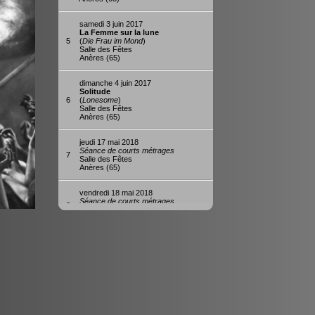
samedi 3 juin 2017
La Femme sur la lune
5
(
Die Frau im Mond
)
Salle des Fêtes
Anères (65)
dimanche 4 juin 2017
Solitude
6
(
Lonesome
)
Salle des Fêtes
Anères (65)
jeudi 17 mai 2018
Séance de courts métrages
7
Salle des Fêtes
Anères (65)
vendredi 18 mai 2018
Séance de courts métrages
8
Salle des Fêtes
Anères (65)
samedi 19 mai 2018
Le Brasier ardent
9
Salle des Fêtes
Anères (65)
samedi 8 juin 2019
Michel Strogoff
10
Salle des Fêtes