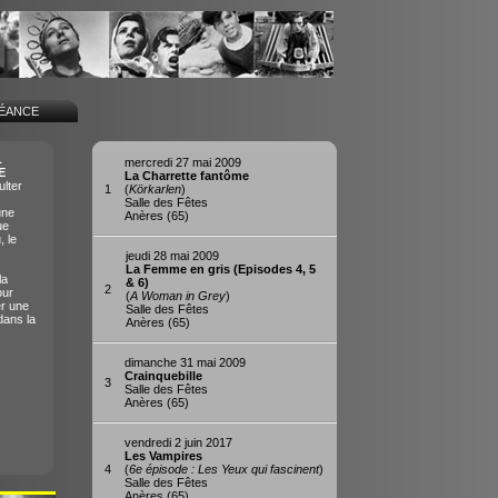
SÉANCE
L
mercredi 27 mai 2009
E
La Charrette fantôme
lter
1
(
Körkarlen
)
Salle des Fêtes
une
Anères (65)
ue
, le
jeudi 28 mai 2009
La Femme en gris (Episodes 4, 5
la
& 6)
2
our
(
A Woman in Grey
)
er une
Salle des Fêtes
dans la
Anères (65)
dimanche 31 mai 2009
Crainquebille
3
Salle des Fêtes
Anères (65)
vendredi 2 juin 2017
Les Vampires
4
(
6e épisode : Les Yeux qui fascinent
)
Salle des Fêtes
Anères (65)