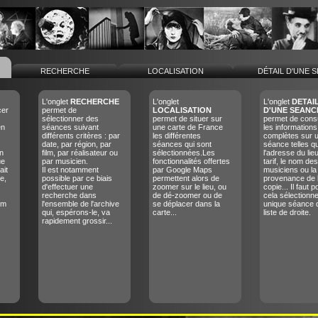
RECHERCHE
LOCALISATION
DÉTAIL D'UNE 
L'onglet
RECHERCHE
L'onglet
L'onglet
DETAI
cer
permet de
LOCALISATION
D'UNE SEANC
sélectionner des
permet de situer sur
permet de consu
en
séances suivant
une carte de France
les informations
différents critères : par
les différentes
complètes sur 
date, par région, par
séances qui sont
séance telles q
n
film, par réalisateur ou
sélectionnées.Les
l'adresse du lieu
ue
par musicien.
fonctionnalités offertes
tarif, le nom des
ait
Il est notamment
par Google Maps
musiciens ou la
e,
possible par ce biais
permettent alors de
provenance de 
d'effectuer une
zoomer sur le lieu, ou
copie... Il faut p
recherche dans
de dé-zoomer ou de
cela sélectionn
lm
l'ensemble de l'archive
se déplacer dans la
unique séance 
qui, espérons-le, va
carte...
liste de droite.
rapidement grossir...