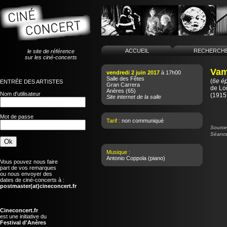
ACCUEIL
RECHERCH
le site de référence
sur les ciné-concerts
Vam
vendredi 2 juin 2017
à 17h00
Salle des Fêtes
(
6e ép
ENTRÉE DES ARTISTES
Gran Carrera
de
Lo
Anères
(65)
Nom d'utilisateur
(1915 
Site internet de la salle
Mot de passe
Tarif :
non communiqué
Source 
Séance
Musique :
Antonio Coppola
(piano)
Vous pouvez nous faire
part de vos remarques
ou nous envoyer des
dates de ciné-concerts à :
postmaster(at)cineconcert.fr
Cineconcert.fr
est une initiative du
Festival d'Anères