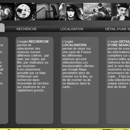
RECHERCHE
LOCALISATION
DÉTAIL D'UNE 
L'onglet
RECHERCHE
L'onglet
L'onglet
DETAI
cer
permet de
LOCALISATION
D'UNE SEANC
sélectionner des
permet de situer sur
permet de consu
en
séances suivant
une carte de France
les informations
différents critères : par
les différentes
complètes sur 
date, par région, par
séances qui sont
séance telles q
n
film, par réalisateur ou
sélectionnées.Les
l'adresse du lieu
ue
par musicien.
fonctionnalités offertes
tarif, le nom des
ait
Il est notamment
par Google Maps
musiciens ou la
e,
possible par ce biais
permettent alors de
provenance de 
d'effectuer une
zoomer sur le lieu, ou
copie... Il faut p
recherche dans
de dé-zoomer ou de
cela sélectionn
lm
l'ensemble de l'archive
se déplacer dans la
unique séance 
qui, espérons-le, va
carte...
liste de droite.
rapidement grossir...