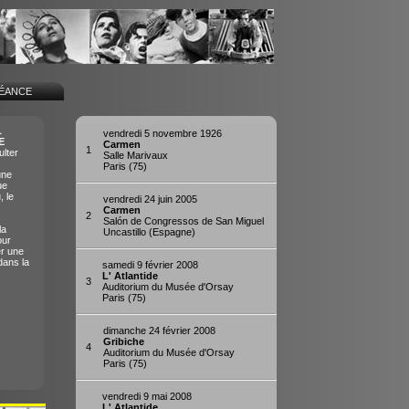
SÉANCE
L
vendredi 5 novembre 1926
E
Carmen
1
lter
Salle Marivaux
Paris (75)
une
ue
, le
vendredi 24 juin 2005
Carmen
2
Salón de Congressos de San Miguel
la
Uncastillo (Espagne)
our
er une
dans la
samedi 9 février 2008
L' Atlantide
3
Auditorium du Musée d'Orsay
Paris (75)
dimanche 24 février 2008
Gribiche
4
Auditorium du Musée d'Orsay
Paris (75)
vendredi 9 mai 2008
L' Atlantide