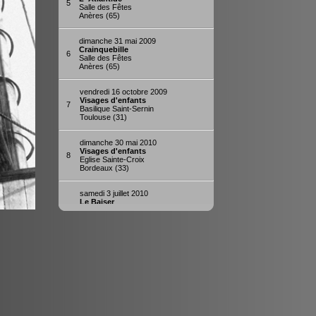
5
Salle des Fêtes
Anères (65)
dimanche 31 mai 2009
Crainquebille
6
Salle des Fêtes
Anères (65)
vendredi 16 octobre 2009
Visages d'enfants
7
Basilique Saint-Sernin
Toulouse (31)
dimanche 30 mai 2010
Visages d'enfants
8
Eglise Sainte-Croix
Bordeaux (33)
samedi 3 juillet 2010
Le Baiser
9
(
The Kiss
)
La Coursive - Scène Nationale
La Rochelle (17)
jeudi 8 juillet 2010
Le Baiser
10
(
The Kiss
)
La Coursive - Scène Nationale
La Rochelle (17)
dimanche 21 novembre 2010