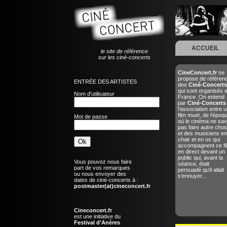
ACCUEIL
le site de référence
sur les ciné-concerts
CineConcert.fr
se
propose de référen
ENTRÉE DES ARTISTES
des
Ciné-Concerts
qui sont organisés 
Nom d'utilisateur
France. On entend
par
Ciné-Concerts
l'association entre u
film muet, de l'époq
Mot de passe
où le cinéma ne sav
pas faire autre chos
et des musiciens en
chair et en os qui
accompagnent ce fi
en direct devant un
public qui, avant la
Vous pouvez nous faire
séance, était
part de vos remarques
persuadé qu'il allait
ou nous envoyer des
s'ennuyer...
dates de ciné-concerts à :
postmaster(at)cineconcert.fr
Cineconcert.fr
est une initiative du
Festival d'Anères