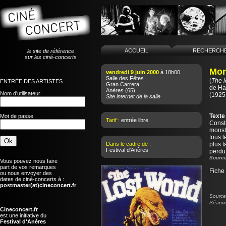
ACCUEIL
RECHERCH
le site de référence
sur les ciné-concerts
Mon
vendredi 9 juin 2000
à 18h00
Salle des Fêtes
(
The l
ENTRÉE DES ARTISTES
Gran Carrera
de
Ha
Anères
(65)
Nom d'utilisateur
(1925 
Site internet de la salle
Texte
Mot de passe
Tarif :
entrée libre
Constr
monst
tous 
Dans le cadre de :
plus t
Festival d'Anères
perdu 
Source
Vous pouvez nous faire
part de vos remarques
Fiche
ou nous envoyer des
dates de ciné-concerts à :
postmaster(at)cineconcert.fr
Source 
Séance
Cineconcert.fr
est une initiative du
Festival d'Anères