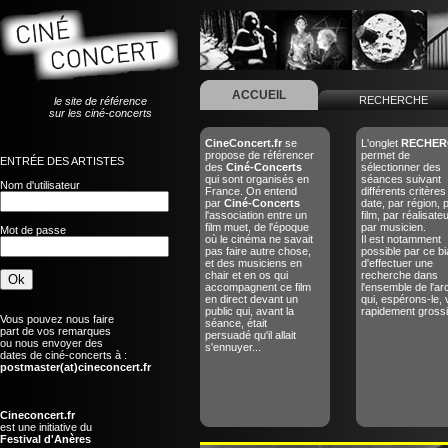
ACCUEIL
RECHERCHE
le site de référence
sur les ciné-concerts
CineConcert.fr
se
L'onglet
RECHER
propose de référencer
permet de
ENTRÉE DES ARTISTES
des
Ciné-Concerts
sélectionner des
qui sont organisés en
séances suivant
Nom d'utilisateur
France. On entend
différents critères
par
Ciné-Concerts
date, par région, 
l'association entre un
film, par réalisate
film muet, de l'époque
par musicien.
Mot de passe
où le cinéma ne savait
Il est notamment
pas faire autre chose,
possible par ce bi
et des musiciens en
d'effectuer une
chair et en os qui
recherche dans
accompagnent ce film
l'ensemble de l'ar
en direct devant un
qui, espérons-le, 
public qui, avant la
rapidement grossir
Vous pouvez nous faire
séance, était
part de vos remarques
persuadé qu'il allait
ou nous envoyer des
s'ennuyer...
dates de ciné-concerts à :
postmaster(at)cineconcert.fr
Cineconcert.fr
est une initiative du
Festival d'Anères