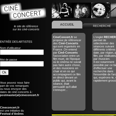
ACCUEIL
RECHERCHE
le site de référence
sur les ciné-concerts
CineConcert.fr
se
L'onglet
RECHER
propose de référencer
permet de
ENTRÉE DES ARTISTES
des
Ciné-Concerts
sélectionner des
qui sont organisés en
séances suivant
Nom d'utilisateur
France. On entend
différents critères
par
Ciné-Concerts
date, par région, 
l'association entre un
film, par réalisate
film muet, de l'époque
par musicien.
Mot de passe
où le cinéma ne savait
Il est notamment
pas faire autre chose,
possible par ce bi
et des musiciens en
d'effectuer une
chair et en os qui
recherche dans
accompagnent ce film
l'ensemble de l'ar
en direct devant un
qui, espérons-le, 
public qui, avant la
rapidement grossir
Vous pouvez nous faire
séance, était
part de vos remarques
persuadé qu'il allait
ou nous envoyer des
s'ennuyer...
dates de ciné-concerts à :
postmaster(at)cineconcert.fr
Cineconcert.fr
est une initiative du
Festival d'Anères