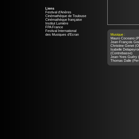
Liens
Festival d'Anères
Cinémathèque de Toulouse
Cinémathèque française
Institut Lumière
FPA France
Festival International
des Musiques d'Ecran
Musique :
Mauro Coceano
(P
Jean-François Gouf
Christine Genet
(Or
Isabelle Delapeyro
(Contrebasse)
Jean-Yves Guéry
(
Thomas Dalle
(Per