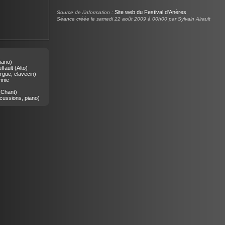
Site web du Festival d'Anères
Source de l'information :
Séance créée le samedi 22 août 2009 à 00h00 par Sylvain Airault
iano)
fault
(Alto)
gue, clavecin)
nnie
Chant)
cussions, piano)