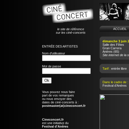
ACCUEI
le site de référence
sur les ciné-concerts
dimanche 3 juin 
Salle des Fêtes
ENTRÉE DES ARTISTES
Gran Carrera
Anères
(65)
Nom d'utilisateur
Site internet de la s
Mot de passe
Tarif :
entrée libre
Dans le cadre de :
Festival d'Anères
Vous pouvez nous faire
part de vos remarques
ou nous envoyer des
dates de ciné-concerts à :
postmaster(at)cineconcert.fr
Cineconcert.fr
est une initiative du
Festival d'Anères