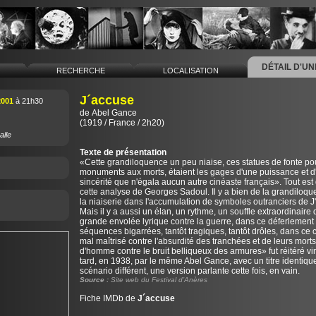
DÉTAIL D'U
L
RECHERCHE
LOCALISATION
J´accuse
2001
à 21h30
de
Abel Gance
(1919 / France / 2h20)
alle
Texte de présentation
«Cette grandiloquence un peu niaise, ces statues de fonte po
monuments aux morts, étaient les gages d'une puissance et d
sincérité que n'égala aucun autre cinéaste français». Tout est 
cette analyse de Georges Sadoul. Il y a bien de la grandiloqu
la niaiserie dans l'accumulation de symboles outranciers de J
Mais il y a aussi un élan, un rythme, un souffle extraordinaire 
grande envolée lyrique contre la guerre, dans ce déferlement
séquences bigarrées, tantôt tragiques, tantôt drôles, dans ce c
mal maîtrisé contre l'absurdité des tranchées et de leurs morts
d'homme contre le bruit belliqueux des armures» fut réitéré vi
tard, en 1938, par le même Abel Gance, avec un titre identiqu
scénario différent, une version parlante cette fois, en vain.
Source :
Site web du Festival d’Anères
Fiche IMDb de
J´accuse