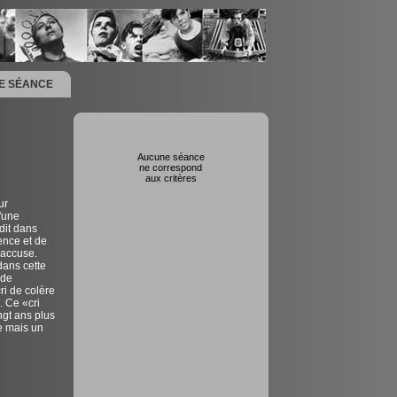
NE SÉANCE
Aucune séance
ne correspond
aux critères
ur
'une
dit dans
ence et de
'accuse.
dans cette
 de
ri de colère
. Ce «cri
ngt ans plus
e mais un