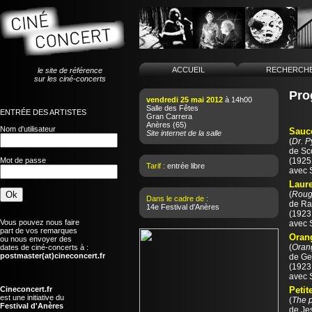
ACCUEIL
RECHERCH
le site de référence
sur les ciné-concerts
Pro
vendredi 25 mai 2012
à 14h00
Salle des Fêtes
ENTRÉE DES ARTISTES
Gran Carrera
Anères
(65)
Nom d'utilisateur
Sauc
Site internet de la salle
(
Dr. P
de
Sc
Mot de passe
(1925 
Tarif :
entrée libre
avec 
Laure
(
Rough
Dans le cadre de :
de
Ra
14e Festival d'Anères
(1923 
Vous pouvez nous faire
avec 
part de vos remarques
Orang
ou nous envoyer des
(
Oran
dates de ciné-concerts à :
postmaster(at)cineconcert.fr
de
Ge
(1923 
avec 
Cineconcert.fr
Petit
est une initiative du
(
The 
Festival d'Anères
de
Je