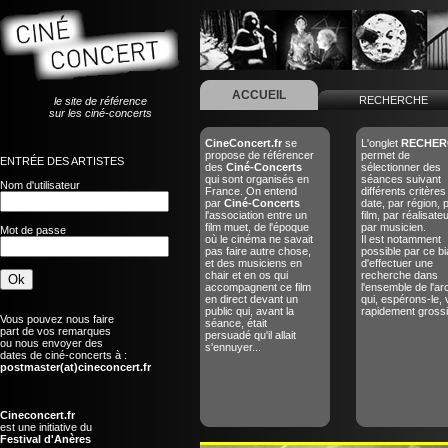
ACCUEIL
RECHERCHE
le site de référence
sur les ciné-concerts
CineConcert.fr
se
L'onglet
RECHER
propose de référencer
permet de
ENTRÉE DES ARTISTES
des
Ciné-Concerts
sélectionner des
qui sont organisés en
séances suivant
Nom d'utilisateur
France. On entend
différents critères
par
Ciné-Concerts
date, par région, 
l'association entre un
film, par réalisate
film muet, de l'époque
par musicien.
Mot de passe
où le cinéma ne savait
Il est notamment
pas faire autre chose,
possible par ce bi
et des musiciens en
d'effectuer une
chair et en os qui
recherche dans
accompagnent ce film
l'ensemble de l'ar
en direct devant un
qui, espérons-le, 
public qui, avant la
rapidement grossir
Vous pouvez nous faire
séance, était
part de vos remarques
persuadé qu'il allait
ou nous envoyer des
s'ennuyer...
dates de ciné-concerts à :
postmaster(at)cineconcert.fr
Cineconcert.fr
est une initiative du
Festival d'Anères