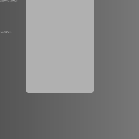
nternational
nancourt