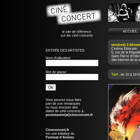
ACCUEI
le site de référence
sur les ciné-concerts
vendredi 3 décem
Cinéma Eldorado
ENTRÉE DES ARTISTES
5, rue de la Républ
Saint-Pierre d'Olér
Nom d'utilisateur
Site internet de la s
Mot de passe
Tarif :
de 10 à 19 €
Vous pouvez nous faire
part de vos remarques
ou nous envoyer des
dates de ciné-concerts à :
postmaster(at)cineconcert.fr
Cineconcert.fr
est une initiative du
Festival d'Anères