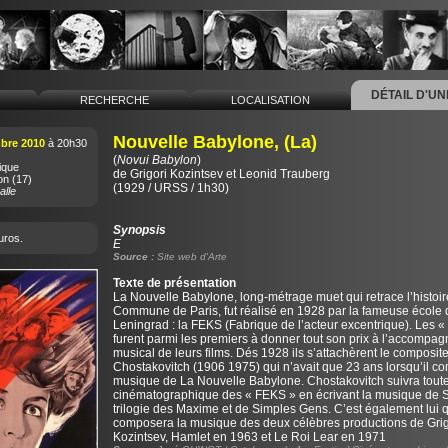
DÉTAIL D'U
L
RECHERCHE
LOCALISATION
Nouvelle Babylone, (La)
bre 2010
à 20h30
(
Novui Babylon
)
ique
de
Grigori Kozintsev
et
Leonid Trauberg
on
(17)
(1929 / URSS / 1h30)
alle
Synopsis
uros.
E
Source :
Site web d'Arte
Texte de présentation
La Nouvelle Babylone, long-métrage muet qui retrace l’histoir
Commune de Paris, fut réalisé en 1928 par la fameuse école 
Leningrad : la FEKS (Fabrique de l’acteur excentrique). Les 
furent parmi les premiers à donner tout son prix à l’accompa
musical de leurs films. Dés 1928 ils s’attachèrent le composite
Chostakovitch (1906 1975) qui n’avait que 23 ans lorsqu’il c
musique de La Nouvelle Babylone. Chostakovitch suivra toute 
cinématographique des « FEKS » en écrivant la musique de Se
trilogie des Maxime et de Simples Gens. C’est également lui q
composera la musique des deux célèbres productions de Grig
Kozintsev, Hamlet en 1963 et Le Roi Lear en 1971