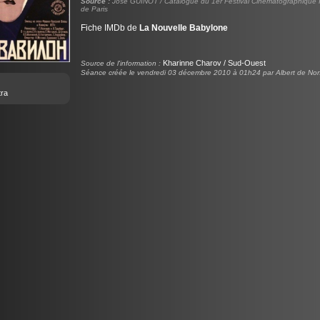
Source :
José GUINOT / Catalogue du 1er Festival Cinématographique I
de Paris
Fiche IMDb de
La Nouvelle Babylone
Kharinne Charov / Sud-Ouest
Source de l'information :
Séance créée le vendredi 03 décembre 2010 à 01h24 par Albert de No
tra