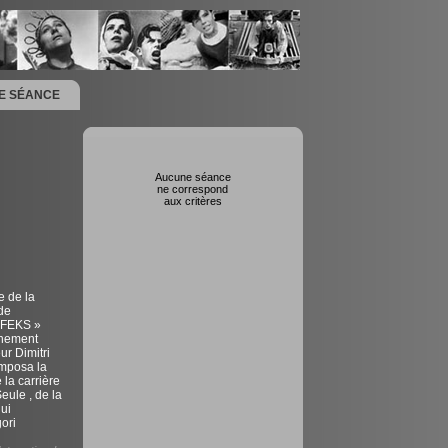
NE SÉANCE
Aucune séance
ne correspond
aux critères
e de la
de
« FEKS »
gnement
ur Dimitri
omposa la
la carrière
ule , de la
ui
ori