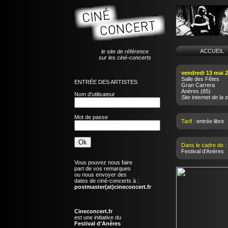
ACCUEI
le site de référence
sur les ciné-concerts
vendredi 13 mai 
Salle des Fêtes
ENTRÉE DES ARTISTES
Gran Carrera
Anères
(65)
Nom d'utilisateur
Site internet de la s
Mot de passe
Tarif :
entrée libre
Dans le cadre de :
Festival d'Anères
Vous pouvez nous faire
part de vos remarques
ou nous envoyer des
dates de ciné-concerts à :
postmaster(at)cineconcert.fr
Cineconcert.fr
est une initiative du
Festival d'Anères