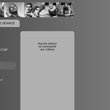
NE SÉANCE
Aucune séance
ne correspond
 Carl
aux critères
ult