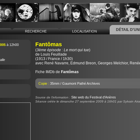
DÉTAIL D'U
L
RECHERCHE
LOCALISATION
Fantômas
2005
à 12h00
(
3ème épisode : Le mort qui tue
)
de
Louis Feuillade
(1913 / France / 1h30)
alle
avec René Navarre, Edmund Breon, Georges Melchior, Renée
Fiche IMDb de
Fantômas
Copie :
35mm / Gaumont Pathé Archives
Site web du Festival d'Anères
Source de l'information :
Séance créée le dimanche 27 septembre 2009 à 16h01 par Sylvain Aira