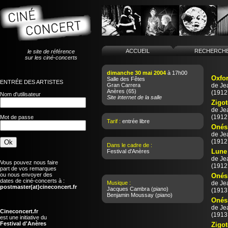
ACCUEIL
RECHERCH
le site de référence
sur les ciné-concerts
dimanche 30 mai 2004
à 17h00
Oxfor
Salle des Fêtes
ENTRÉE DES ARTISTES
Gran Carrera
de
Je
Anères
(65)
(1912 
Nom d'utilisateur
Site internet de la salle
Zigot
de
Je
(1912 
Mot de passe
Tarif :
entrée libre
Onés
de
Je
(1912 
Dans le cadre de :
Lune 
Festival d'Anères
de
Je
Vous pouvez nous faire
(1912 
part de vos remarques
ou nous envoyer des
Onés
dates de ciné-concerts à :
Musique :
de
Je
postmaster(at)cineconcert.fr
Jacques Cambra
(piano)
(1913 
Benjamin Moussay
(piano)
Onési
de
Je
Cineconcert.fr
(1913 
est une initiative du
Festival d'Anères
Zigot