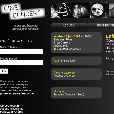
ACCUEIL
RECHERCH
le site de référence
sur les ciné-concerts
Enfa
vendredi 6 juin 2003
à 12h00
Salle des Fêtes
(
2ème
ENTRÉE DES ARTISTES
Gran Carrera
de
Lé
Anères
(65)
Nom d'utilisateur
(1913 
Site internet de la salle
avec 
Fiche
Mot de passe
Tarif :
entrée libre
Source 
Dans le cadre de :
Séance
Festival d'Anères
Vous pouvez nous faire
part de vos remarques
ou nous envoyer des
dates de ciné-concerts à :
Musique :
postmaster(at)cineconcert.fr
Jacques Cambra
(piano)
Cineconcert.fr
est une initiative du
Festival d'Anères