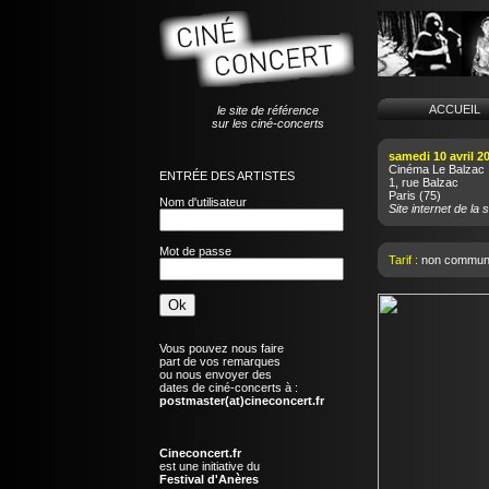
ACCUEI
le site de référence
sur les ciné-concerts
samedi 10 avril 2
Cinéma Le Balzac
ENTRÉE DES ARTISTES
1, rue Balzac
Paris
(75)
Nom d'utilisateur
Site internet de la s
Mot de passe
Tarif :
non commun
Vous pouvez nous faire
part de vos remarques
ou nous envoyer des
dates de ciné-concerts à :
postmaster(at)cineconcert.fr
Cineconcert.fr
est une initiative du
Festival d'Anères