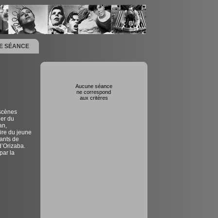
NE SÉANCE
Aucune séance
ne correspond
aux critères
 scènes
ier du
an,
oire du jeune
ants de
d’Orizaba.
par la