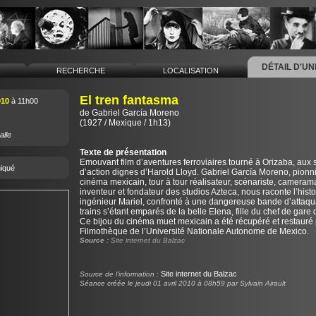
DÉTAIL D'U
L
RECHERCHE
LOCALISATION
El tren fantasma
010
à 11h00
de
Gabriel García Moreno
(1927 / Mexique / 1h13)
alle
Texte de présentation
Emouvant film d’aventures ferroviaires tourné à Orizaba, aux
iqué
d’action dignes d’Harold Lloyd. Gabriel García Moreno, pionn
cinéma mexicain, tour à tour réalisateur, scénariste, cameram
inventeur et fondateur des studios Azteca, nous raconte l’hist
ingénieur Mariel, confronté à une dangereuse bande d’attaqu
trains s’étant emparés de la belle Elena, fille du chef de gare 
Ce bijou du cinéma muet mexicain a été récupéré et restauré 
Filmothèque de l’Université Nationale Autonome de Mexico.
Source :
Site internet du Balzac
Site internet du Balzac
Source de l'information :
Séance créée le jeudi 01 avril 2010 à 08h59 par Sylvain Airault