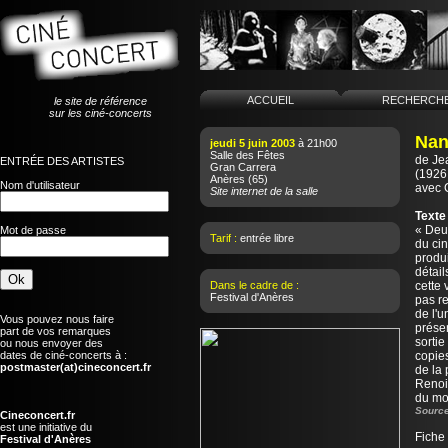
ACCUEIL
RECHERCH
le site de référence
sur les ciné-concerts
Nan
jeudi 5 juin 2003
à 21h00
Salle des Fêtes
de
Je
ENTRÉE DES ARTISTES
Gran Carrera
(1926 
Anères
(65)
Nom d'utilisateur
avec 
Site internet de la salle
Texte
« Deu
Mot de passe
Tarif :
entrée libre
du cin
produi
détail
Dans le cadre de :
cette 
Festival d'Anères
pas re
de l'u
Vous pouvez nous faire
présen
part de vos remarques
sortie
ou nous envoyer des
dates de ciné-concerts à :
copie
postmaster(at)cineconcert.fr
de la 
Renoi
du mo
Source
Cineconcert.fr
est une initiative du
Fiche
Festival d'Anères