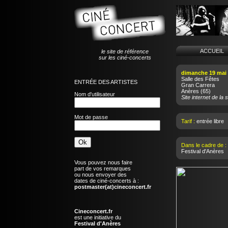
ACCUEI
le site de référence
sur les ciné-concerts
dimanche 19 mai
Salle des Fêtes
ENTRÉE DES ARTISTES
Gran Carrera
Anères
(65)
Nom d'utilisateur
Site internet de la s
Mot de passe
Tarif :
entrée libre
Dans le cadre de :
Festival d'Anères
Vous pouvez nous faire
part de vos remarques
ou nous envoyer des
dates de ciné-concerts à :
postmaster(at)cineconcert.fr
Cineconcert.fr
est une initiative du
Festival d'Anères