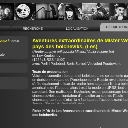
DÉTAIL D'U
L
RECHERCHE
LOCALISATION
Aventures extraordinaires de Mister W
 2002
à 14h00
pays des bolcheviks, (Les)
(
Neobycanjnye prikljuenija Mistera Vesta v stane bo
)
alle
de
Lev Koulechov
(1924 / URSS / 1h00)
avec Porfiri Podobed, Boris Barnet, Vsevolod Poudovkine
Texte de présentation
Voici une comédie trépidante et farfelue qui ne se contente pa
en dérision le regard de l'Amérique sur la Russie révolutionn
s'offre également le luxe de rendre hommage aux films à épi
américains de l'époque, alors très à la mode en URSS, tout en
parodiant. Son réalisateur, Koulechov, est un personnage imp
cinéma soviétique, fondateur d'un atelier au sein de l'école
cinématographique d'état : la « fabrique de l'acteur excentriqu
Source :
Site web du Festival d’Anères
Fiche IMDb de
Les Aventures extraordinaires de Mister We
des bolcheviks