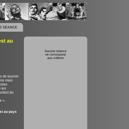
NE SÉANCE
est au
Aucune séance
ne correspond
aux critères
s de tourner
aire mais
sodes
 les
ortant du
e ».
st au pays