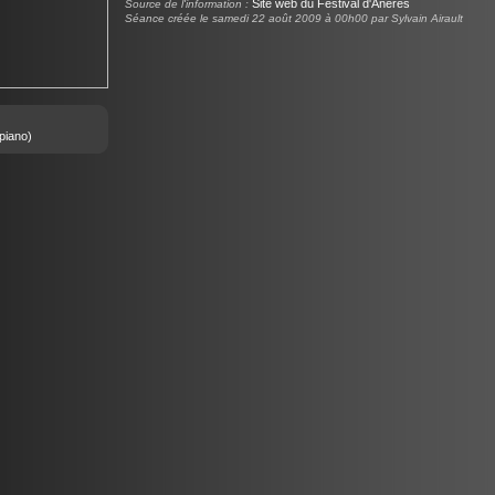
Site web du Festival d'Anères
Source de l'information :
Séance créée le samedi 22 août 2009 à 00h00 par Sylvain Airault
piano)