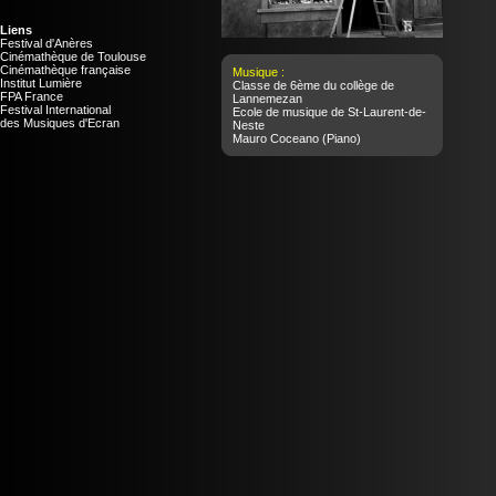
Liens
Festival d'Anères
Cinémathèque de Toulouse
Cinémathèque française
Musique :
Institut Lumière
Classe de 6ème du collège de
FPA France
Lannemezan
Festival International
Ecole de musique de St-Laurent-de-
des Musiques d'Ecran
Neste
Mauro Coceano
(Piano)