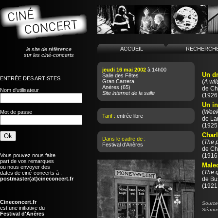
ACCUEIL
RECHERCH
le site de référence
sur les ciné-concerts
jeudi 16 mai 2002
à 14h00
Un dr
Salle des Fêtes
ENTRÉE DES ARTISTES
Gran Carrera
(
A wil
Anères
(65)
de
Ch
Nom d'utilisateur
Site internet de la salle
(1926 
Un in
(
Week
Mot de passe
Tarif :
entrée libre
de
La
(1925 
Charl
Dans le cadre de :
(
The 
Festival d'Anères
de
Ch
Vous pouvez nous faire
(1916 
part de vos remarques
Malec
ou nous envoyer des
(
The 
dates de ciné-concerts à :
postmaster(at)cineconcert.fr
de
Bu
(1921 
Cineconcert.fr
Source 
est une initiative du
Séance
Festival d'Anères