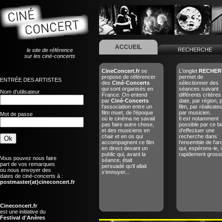
ACCUEIL
RECHERCHE
le site de référence
sur les ciné-concerts
CineConcert.fr
se
L'onglet
RECHER
propose de référencer
permet de
ENTRÉE DES ARTISTES
des
Ciné-Concerts
sélectionner des
qui sont organisés en
séances suivant
Nom d'utilisateur
France. On entend
différents critères
par
Ciné-Concerts
date, par région, 
l'association entre un
film, par réalisate
film muet, de l'époque
par musicien.
Mot de passe
où le cinéma ne savait
Il est notamment
pas faire autre chose,
possible par ce bi
et des musiciens en
d'effectuer une
chair et en os qui
recherche dans
accompagnent ce film
l'ensemble de l'ar
en direct devant un
qui, espérons-le, 
public qui, avant la
rapidement grossir
Vous pouvez nous faire
séance, était
part de vos remarques
persuadé qu'il allait
ou nous envoyer des
s'ennuyer...
dates de ciné-concerts à :
postmaster(at)cineconcert.fr
Cineconcert.fr
est une initiative du
Festival d'Anères