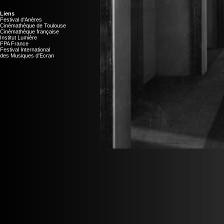
Liens
Festival d'Anères
Cinémathèque de Toulouse
Cinémathèque française
Institut Lumière
FPA France
Festival International
des Musiques d'Ecran