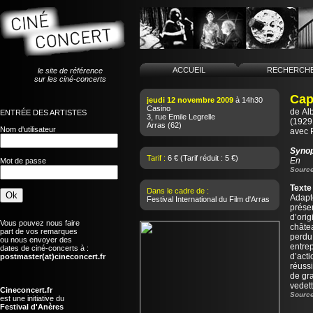
ACCUEIL
RECHERCH
le site de référence
sur les ciné-concerts
Cap
jeudi 12 novembre 2009
à 14h30
Casino
de
Al
ENTRÉE DES ARTISTES
3, rue Emile Legrelle
(1929 
Arras
(62)
Nom d'utilisateur
avec 
Syno
Tarif :
6 € (Tarif réduit : 5 €)
En
Mot de passe
Source
Texte
Dans le cadre de :
Adapt
Festival International du Film d'Arras
prése
d’orig
Vous pouvez nous faire
châtea
part de vos remarques
perdu
ou nous envoyer des
entre
dates de ciné-concerts à :
d’acti
postmaster(at)cineconcert.fr
réussi
de gra
vedet
Cineconcert.fr
Source
est une initiative du
Festival d'Anères