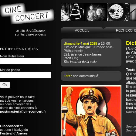
ACCUEIL
RECHERCH
le site de référence
sur les ciné-concerts
Dict
dimanche 4 mai 2025
à 16h00
Cité de la Musique - Grande salle
(
The G
ENTRÉE DES ARTISTES
Philharmonie
de
Ch
221, avenue Jean-Jaurès
Nom d'utilisateur
(1940 
Paris
(75)
avec 
Site internet de la salle
Texte
Mot de passe
Qui p
Tarif :
non communiqué
que l
attaqu
film p
la par
resse
Vous pouvez nous faire
barbie
part de vos remarques
tirés 
ou nous envoyer des
dates de ciné-concerts à :
final 
postmaster(at)cineconcert.fr
Source
Cineconcert.fr
Source 
est une initiative du
Séance
Festival d'Anères