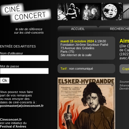
ACCUEIL
RECHERCH
le site de référence
sur les ciné-concerts
Aim
mardi 15 octobre 2024
à 19h30
Fondation Jérôme Seydoux-Pathé
(
Die 
ENTRÉE DES ARTISTES
73 Avenue des Gobelins
de
Ca
Paris
(75)
Nom d'utilisateur
(1922
Site internet de la salle
avec 
Mot de passe
Tarif :
non communiqué
Copi
Source 
Séance
Dernièr
Vous pouvez nous faire
part de vos remarques
ou nous envoyer des
dates de ciné-concerts à :
postmaster(at)cineconcert.fr
Cineconcert.fr
est une initiative du
Festival d'Anères