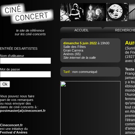
ACCUEIL
RECHERCH
le site de référence
sur les ciné-concerts
Auro
dimanche 5 juin 2022
à 19h00
Salle des Fêtes
(
Sunr
ENTRÉE DES ARTISTES
Gran Carrera
de
Fr
Anères
(65)
Nom d'utilisateur
(1927 
Site internet de la salle
avec 
Texte
Mot de passe
Tarif :
non communiqué
Franço
jamais
y a to
ébloui
monde.
l'Auro
Vous pouvez nous faire
femme
part de vos remarques
qu'une
ou nous envoyer des
dates de ciné-concerts à :
tout c
postmaster(at)cineconcert.fr
en Al
premiè
l'étra
comme
Cineconcert.fr
d'amou
est une initiative du
Festival d'Anères
amour