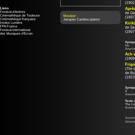
(1902 
Liens
Après
Festival d'Anères
de
Ge
Cinémathèque de Toulouse
Musique :
(1897 
Cinémathèque française
Jacques Cambra
(piano)
Institut Lumière
Kirik
FPA France
de
Se
Festival International
(1907 
des Musiques d'Ecran
Synop
Un
Source
Ach w
(1908
Frigo
(
The l
de
Bu
(1923 
Synop
A
Source
Texte 
The Lov
Source
Source 
Séance