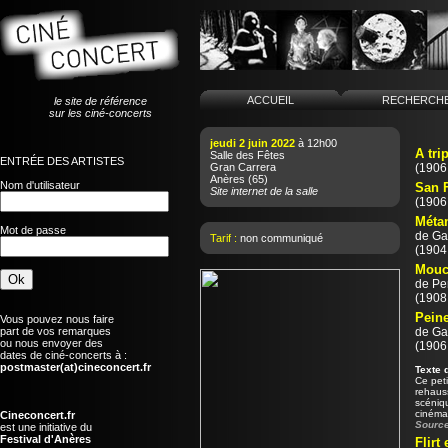
ACCUEIL
RECHERCH
le site de référence
sur les ciné-concerts
jeudi 2 juin 2022
à 12h00
A tri
Salle des Fêtes
ENTRÉE DES ARTISTES
Gran Carrera
(1906 
Anères
(65)
Nom d'utilisateur
San F
Site internet de la salle
(1906 
Méta
Mot de passe
de
Ga
Tarif :
non communiqué
(1904 
Mouch
de
Pe
(1908 
Peine
Vous pouvez nous faire
part de vos remarques
de
Ga
ou nous envoyer des
(1906 
dates de ciné-concerts à :
postmaster(at)cineconcert.fr
Texte 
Ce peti
rehaus
scéniqu
cinéma
Cineconcert.fr
Source
est une initiative du
Festival d'Anères
Flirt