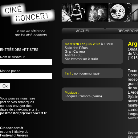
ACCUEIL
RECHERCH
le site de référence
sur les ciné-concerts
Arg
mercredi 1er juin 2022
à 18h00
Salle des Fêtes
(
Juda
ENTRÉE DES ARTISTES
Gran Carrera
de
Vi
Anères
(65)
Nom d'utilisateur
(1915
Site internet de la salle
Texte
Mot de passe
Tarif :
non communiqué
Consi
redéco
grands
de sa 
L’Arge
Musique :
Jacques Cambra
(piano)
Sjöst
Vous pouvez nous faire
ouvert
part de vos remarques
montre
ou nous envoyer des
dates de ciné-concerts à :
carriè
postmaster(at)cineconcert.fr
langa
Source
Cineconcert.fr
est une initiative du
Source 
Festival d'Anères
Séance