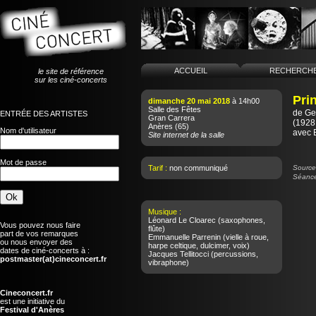
ACCUEIL
RECHERCH
le site de référence
sur les ciné-concerts
Pri
dimanche 20 mai 2018
à 14h00
Salle des Fêtes
de
Ge
ENTRÉE DES ARTISTES
Gran Carrera
(1928 
Anères
(65)
Nom d'utilisateur
avec 
Site internet de la salle
Mot de passe
Tarif :
non communiqué
Source 
Séance
Musique :
Léonard Le Cloarec
(saxophones,
Vous pouvez nous faire
flûte)
part de vos remarques
Emmanuelle Parrenin
(vielle à roue,
ou nous envoyer des
harpe celtique, dulcimer, voix)
dates de ciné-concerts à :
Jacques Tellitocci
(percussions,
postmaster(at)cineconcert.fr
vibraphone)
Cineconcert.fr
est une initiative du
Festival d'Anères