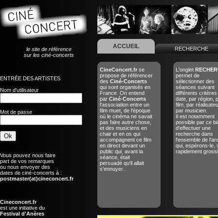
ACCUEIL
RECHERCHE
le site de référence
sur les ciné-concerts
CineConcert.fr
se
L'onglet
RECHER
propose de référencer
permet de
ENTRÉE DES ARTISTES
des
Ciné-Concerts
sélectionner des
qui sont organisés en
séances suivant
Nom d'utilisateur
France. On entend
différents critères
par
Ciné-Concerts
date, par région, 
l'association entre un
film, par réalisate
film muet, de l'époque
par musicien.
Mot de passe
où le cinéma ne savait
Il est notamment
pas faire autre chose,
possible par ce bi
et des musiciens en
d'effectuer une
chair et en os qui
recherche dans
accompagnent ce film
l'ensemble de l'ar
en direct devant un
qui, espérons-le, 
public qui, avant la
rapidement grossir
Vous pouvez nous faire
séance, était
part de vos remarques
persuadé qu'il allait
ou nous envoyer des
s'ennuyer...
dates de ciné-concerts à :
postmaster(at)cineconcert.fr
Cineconcert.fr
est une initiative du
Festival d'Anères