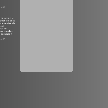
html?
t en scène le
ations repose
 une remise de
, se
mur, en
eaux et des
 circulation
html?