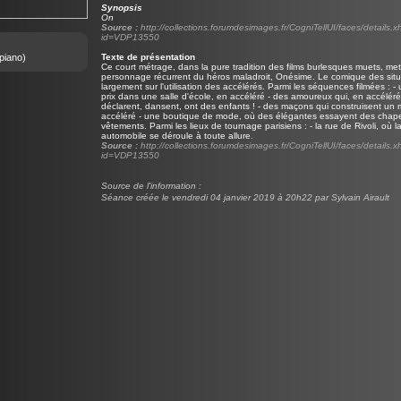
Synopsis
On
Source :
http://collections.forumdesimages.fr/CogniTellUI/faces/details.x
id=VDP13550
piano)
Texte de présentation
Ce court métrage, dans la pure tradition des films burlesques muets, me
personnage récurrent du héros maladroit, Onésime. Le comique des situ
largement sur l'utilisation des accélérés. Parmi les séquences filmées : -
prix dans une salle d'école, en accéléré - des amoureux qui, en accéléré
déclarent, dansent, ont des enfants ! - des maçons qui construisent un 
accéléré - une boutique de mode, où des élégantes essayent des chap
vêtements. Parmi les lieux de tournage parisiens : - la rue de Rivoli, où la
automobile se déroule à toute allure.
Source :
http://collections.forumdesimages.fr/CogniTellUI/faces/details.x
id=VDP13550
Source de l'information :
Séance créée le vendredi 04 janvier 2019 à 20h22 par Sylvain Airault