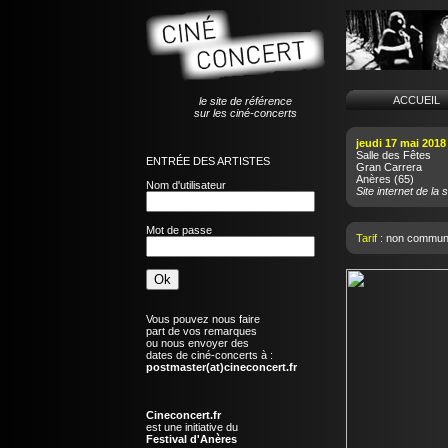
ACCUEI
le site de référence
sur les ciné-concerts
jeudi 17 mai 2018
Salle des Fêtes
ENTRÉE DES ARTISTES
Gran Carrera
Anères
(65)
Nom d'utilisateur
Site internet de la s
Mot de passe
Tarif :
non commun
Vous pouvez nous faire
part de vos remarques
ou nous envoyer des
dates de ciné-concerts à :
postmaster(at)cineconcert.fr
Cineconcert.fr
est une initiative du
Festival d'Anères