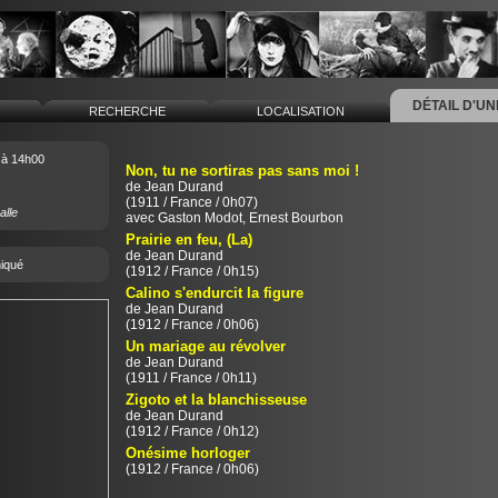
DÉTAIL D'U
L
RECHERCHE
LOCALISATION
à 14h00
Non, tu ne sortiras pas sans moi !
de
Jean Durand
(1911 / France / 0h07)
alle
avec Gaston Modot, Ernest Bourbon
Prairie en feu, (La)
de
Jean Durand
iqué
(1912 / France / 0h15)
Calino s'endurcit la figure
de
Jean Durand
(1912 / France / 0h06)
Un mariage au révolver
de
Jean Durand
(1911 / France / 0h11)
Zigoto et la blanchisseuse
de
Jean Durand
(1912 / France / 0h12)
Onésime horloger
(1912 / France / 0h06)