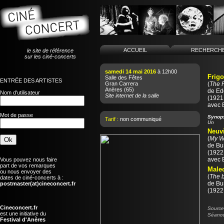
ACCUEIL
RECHERCH
le site de référence
sur les ciné-concerts
samedi 14 mai 2016
à 12h00
Frigo
Salle des Fêtes
ENTRÉE DES ARTISTES
Gran Carrera
(
The 
Anères
(65)
de
Ed
Nom d'utilisateur
Site internet de la salle
(1921 
avec 
Mot de passe
Synop
Tarif :
non communiqué
Un
Neuvi
(
My Wi
de
Bu
(1922 
avec 
Vous pouvez nous faire
part de vos remarques
Male
ou nous envoyer des
(
The 
dates de ciné-concerts à :
de
Bu
postmaster(at)cineconcert.fr
(1922 
Cineconcert.fr
Source 
est une initiative du
Séance
Festival d'Anères