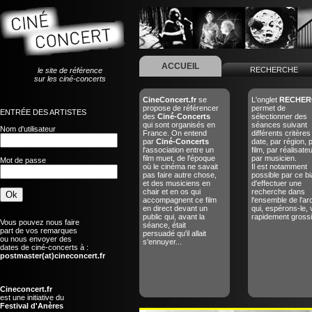
ACCUEIL
RECHERCHE
le site de référence
sur les ciné-concerts
CineConcert.fr
se
L'onglet
RECHER
propose de référencer
permet de
ENTRÉE DES ARTISTES
des
Ciné-Concerts
sélectionner des
qui sont organisés en
séances suivant
Nom d'utilisateur
France. On entend
différents critères
par
Ciné-Concerts
date, par région, 
l'association entre un
film, par réalisate
film muet, de l'époque
par musicien.
Mot de passe
où le cinéma ne savait
Il est notamment
pas faire autre chose,
possible par ce bi
et des musiciens en
d'effectuer une
chair et en os qui
recherche dans
accompagnent ce film
l'ensemble de l'ar
en direct devant un
qui, espérons-le, 
public qui, avant la
rapidement grossir
Vous pouvez nous faire
séance, était
part de vos remarques
persuadé qu'il allait
ou nous envoyer des
s'ennuyer...
dates de ciné-concerts à :
postmaster(at)cineconcert.fr
Cineconcert.fr
est une initiative du
Festival d'Anères