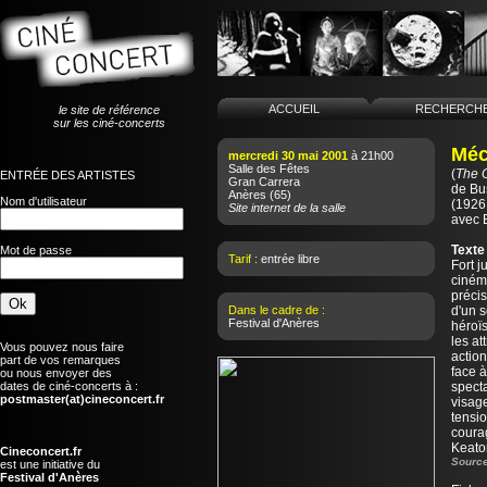
ACCUEIL
RECHERCH
le site de référence
sur les ciné-concerts
Méc
mercredi 30 mai 2001
à 21h00
Salle des Fêtes
(
The 
ENTRÉE DES ARTISTES
Gran Carrera
de
Bu
Anères
(65)
Nom d'utilisateur
(1926 
Site internet de la salle
avec 
Texte
Mot de passe
Tarif :
entrée libre
Fort 
ciném
préci
Dans le cadre de :
d'un s
Festival d'Anères
héroï
les at
Vous pouvez nous faire
action
part de vos remarques
face à
ou nous envoyer des
dates de ciné-concerts à :
spect
postmaster(at)cineconcert.fr
visag
tensio
coura
Keato
Cineconcert.fr
Source
est une initiative du
Festival d'Anères