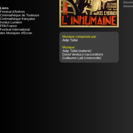
Source 
Séance
Liens
Festival d'Anères
Cinémathèque de Toulouse
Cinémathèque française
Institut Lumière
FPA France
Festival International
des Musiques d'Ecran
Musique composée par :
Aidje Tafial
Musique :
Aidje Tafial
(batterie)
David Venitucci
(accordéon)
Guillaume Latil
(violoncelle)