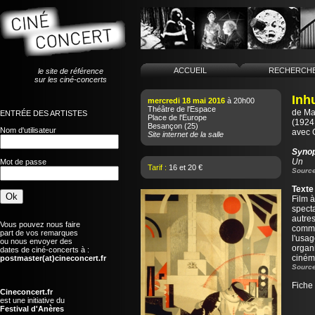
ACCUEIL
RECHERCH
le site de référence
sur les ciné-concerts
Inh
mercredi 18 mai 2016
à 20h00
Théâtre de l'Espace
de
Ma
ENTRÉE DES ARTISTES
Place de l'Europe
(1924 
Besançon
(25)
Nom d'utilisateur
avec 
Site internet de la salle
Syno
Un
Mot de passe
Tarif :
16 et 20 €
Source
Texte
Film à
spect
autres
Vous pouvez nous faire
commun
part de vos remarques
l'usag
ou nous envoyer des
organi
dates de ciné-concerts à :
ciném
postmaster(at)cineconcert.fr
Source
Fiche
Cineconcert.fr
est une initiative du
Festival d'Anères