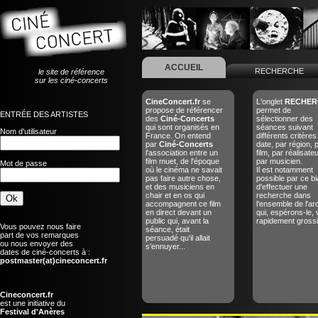
ACCUEIL
RECHERCHE
le site de référence
sur les ciné-concerts
CineConcert.fr
se
L'onglet
RECHER
propose de référencer
permet de
ENTRÉE DES ARTISTES
des
Ciné-Concerts
sélectionner des
qui sont organisés en
séances suivant
Nom d'utilisateur
France. On entend
différents critères
par
Ciné-Concerts
date, par région, 
l'association entre un
film, par réalisate
film muet, de l'époque
par musicien.
Mot de passe
où le cinéma ne savait
Il est notamment
pas faire autre chose,
possible par ce bi
et des musiciens en
d'effectuer une
chair et en os qui
recherche dans
accompagnent ce film
l'ensemble de l'ar
en direct devant un
qui, espérons-le, 
public qui, avant la
rapidement grossir
Vous pouvez nous faire
séance, était
part de vos remarques
persuadé qu'il allait
ou nous envoyer des
s'ennuyer...
dates de ciné-concerts à :
postmaster(at)cineconcert.fr
Cineconcert.fr
est une initiative du
Festival d'Anères