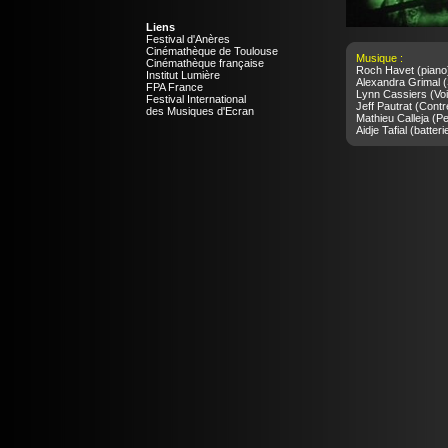
Liens
Festival d'Anères
Cinémathèque de Toulouse
Musique :
Cinémathèque française
Roch Havet
(piano
Institut Lumière
Alexandra Grimal
(
FPA France
Lynn Cassiers
(Voi
Festival International
Jeff Pautrat
(Contr
des Musiques d'Ecran
Mathieu Calleja
(Pe
Aidje Tafial
(batteri