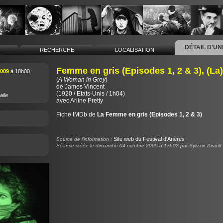
DÉTAIL D'U
L
RECHERCHE
LOCALISATION
Femme en gris (Episodes 1, 2 & 3), (La)
2009
à 18h00
(
A Woman in Grey
)
de
James Vincent
(1920 / Etats-Unis / 1h04)
alle
avec Arline Pretty
Fiche IMDb de
La Femme en gris (Episodes 1, 2 & 3)
Site web du Festival d'Anères
Source de l'information :
Séance créée le dimanche 04 octobre 2009 à 17h02 par Sylvain Airault