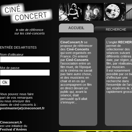
ACCUEIL
RECHERCHE
le site de référence
sur les ciné-concerts
CineConcert.fr
se
L'onglet
RECHER
propose de référencer
permet de
ENTRÉE DES ARTISTES
des
Ciné-Concerts
sélectionner des
qui sont organisés en
séances suivant
Nom d'utilisateur
France. On entend
différents critères
par
Ciné-Concerts
date, par région, 
l'association entre un
film, par réalisate
film muet, de l'époque
par musicien.
Mot de passe
où le cinéma ne savait
Il est notamment
pas faire autre chose,
possible par ce bi
et des musiciens en
d'effectuer une
chair et en os qui
recherche dans
accompagnent ce film
l'ensemble de l'ar
en direct devant un
qui, espérons-le, 
public qui, avant la
rapidement grossir
Vous pouvez nous faire
séance, était
part de vos remarques
persuadé qu'il allait
ou nous envoyer des
s'ennuyer...
dates de ciné-concerts à :
postmaster(at)cineconcert.fr
Cineconcert.fr
est une initiative du
Festival d'Anères