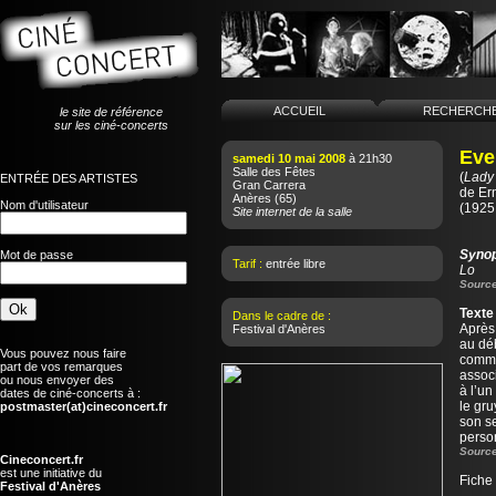
ACCUEIL
RECHERCH
le site de référence
sur les ciné-concerts
Eve
samedi 10 mai 2008
à 21h30
Salle des Fêtes
(
Lady
ENTRÉE DES ARTISTES
Gran Carrera
de
Er
Anères
(65)
Nom d'utilisateur
(1925 
Site internet de la salle
Syno
Mot de passe
Tarif :
entrée libre
Lo
Source
Texte
Dans le cadre de :
Après
Festival d'Anères
au déb
Vous pouvez nous faire
comme
part de vos remarques
assoc
ou nous envoyer des
à l’un
dates de ciné-concerts à :
le gr
postmaster(at)cineconcert.fr
son se
perso
Source
Cineconcert.fr
est une initiative du
Fiche
Festival d'Anères