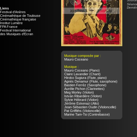
Source 
Séance
Dernièr
Liens
Festival d'Anères
Cinémathèque de Toulouse
Cinémathèque française
Institut Lumière
FPA France
Festival International
des Musiques d'Ecran
Musique composée par :
Mauro Coceano
Musique :
Mauro Coceano
(Piano)
Claire Lavandier
(Chant)
Hiroko Sugiura
(Flute, piano)
Agnès Denamur
(Flute, saxophone)
Bastien Ferrèz
(Saxophone)
Aurélie Pichon
(Clarinettes)
Meg Morley
(Violon)
István Ribardière
(Violon)
Sylvie Hébrard
(Violon)
Jérôme Eskenazi
(Alto)
Jean-Sébastien Oudin
(Violoncelle)
Pat Griffiths
(Violoncelle)
Marine Tam-Tsi
(Contrebasse)