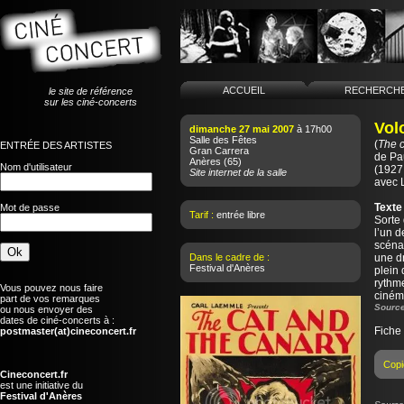
ACCUEIL
RECHERCH
le site de référence
sur les ciné-concerts
Vol
dimanche 27 mai 2007
à 17h00
Salle des Fêtes
(
The c
ENTRÉE DES ARTISTES
Gran Carrera
de
Pa
Anères
(65)
Nom d'utilisateur
(1927 
Site internet de la salle
avec 
Texte
Mot de passe
Tarif :
entrée libre
Sorte 
l’un d
scéna
Dans le cadre de :
une dr
Festival d'Anères
plein 
rythme
Vous pouvez nous faire
cinéma
part de vos remarques
Source
ou nous envoyer des
dates de ciné-concerts à :
Fiche
postmaster(at)cineconcert.fr
Copi
Cineconcert.fr
est une initiative du
Festival d'Anères